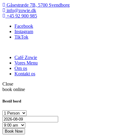
Gåsestræde 7B, 5700 Svendborg
info@zowie.dk
+45 92 900 985
Facebook
Instagram
TikTok
Café Zowie
Vores Menu
Om os
Kontakt os
Close
book online
Bestil bord
Book Now